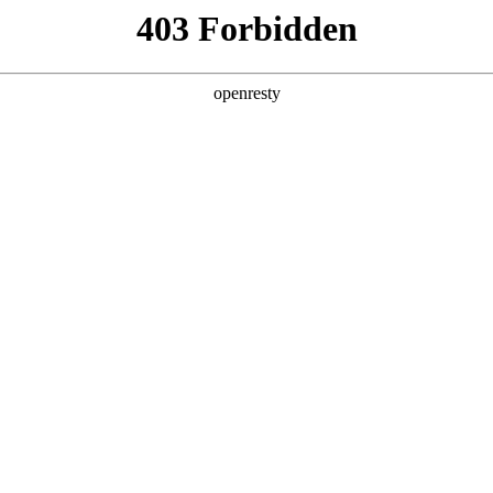
招贤纳士
6人生就是博
新闻中心
品牌特色
物流招投标